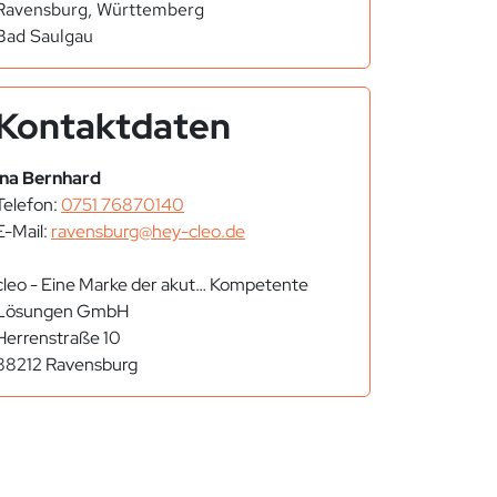
Ravensburg, Württemberg
Bad Saulgau
Kontaktdaten
Ina Bernhard
Telefon:
0751 76870140
E-Mail:
ravensburg@hey-cleo.de
cleo - Eine Marke der akut… Kompetente
Lösungen GmbH
Herrenstraße 10
88212 Ravensburg