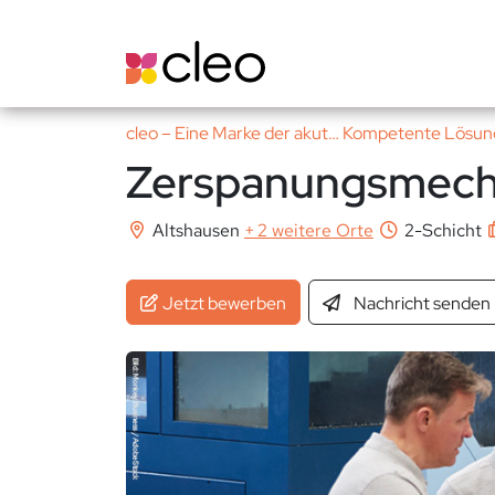
cleo – Eine Marke der akut… Kompetente Lös
Zerspanungsmech
Altshausen
+
2 weitere Orte
2-Schicht
Jetzt bewerben
Nachricht
senden