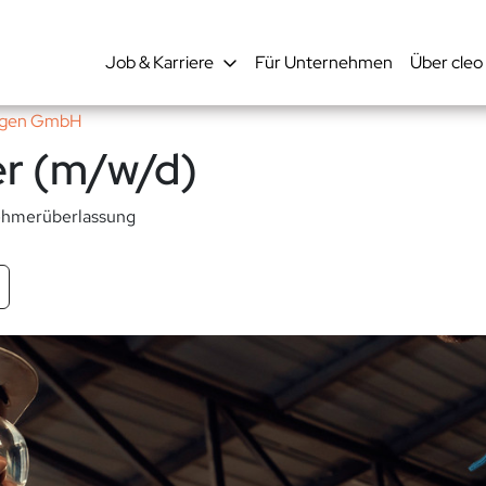
Job & Karriere
Für Unternehmen
Über cleo
ungen GmbH
er (m/w/d)
ehmerüberlassung