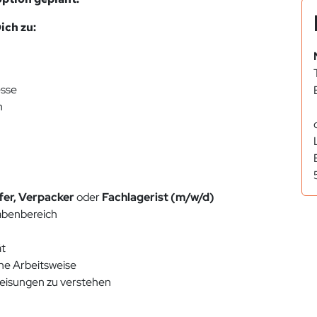
ch zu:
esse
n
fer, Verpacker
oder
Fachlagerist (m/w/d)
abenbereich
ät
che Arbeitsweise
weisungen zu verstehen