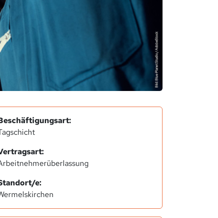
Beschäftigungsart:
Tagschicht
Vertragsart:
Arbeitnehmerüberlassung
Standort/e:
Wermelskirchen