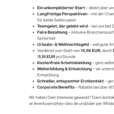
Ein unkomplizierter Start
– direkt über un
Langfristige Perspektiven
– mit der Cha
für beide Seiten passt
Teamgeist, der gelebt wird
– bei uns bist
Faire Bezahlung
– inklusive Branchenzusch
Sicherheit
Urlaubs- & Weihnachtsgeld
– weil gute A
Verdienst zum Start von
14,96 EUR,
durch
1
5,16 EUR
pro Stunde
Kostenfreie Arbeitskleidung
– ganz selbs
Weiterbildung & Entwicklung
– wir unter
Entwicklung
Schneller, entspannter Erstkontakt
– ger
Corporate Benefits
– Rabatte bei über 
Wir haben Dein Interesse geweckt? Dann kontak
an leverkusen@hey-cleo.de und/oder per Whats