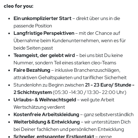
cleo for you:
Ein unkomplizierter Start
– direkt über uns in die
passende Position
Langfristige Perspektiven
– mit der Chance auf
Übernahme beim Kundenunternehmen, wenn es für
beide Seiten passt
Teamgeist, der gelebt wird
– bei uns bist Du keine
Nummer, sondern Teil eines starken cleo-Teams
Faire Bezahlung
– inklusive Branchenzuschlägen,
attraktiven Gehaltspaketen und tariflicher Sicherheit
Stundenlohn zu Beginn zwischen
21 - 23 Euro/ Stunde -
2 Schichtsystem
(05:30 -14:30 / 13:30- 22:00 Uhr)
Urlaubs- & Weihnachtsgeld
– weil gute Arbeit
Wertschätzung verdient
Kostenfreie Arbeitskleidung
– ganz selbstverständlich
Weiterbildung & Entwicklung
– wir unterstützen Dich
bei Deiner fachlichen und persönlichen Entwicklung
Schneller, entspannter Erstkontakt
– gerne