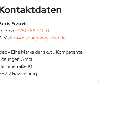
Kontaktdaten
Boris Frzovic
Telefon:
0751 76870140
E-Mail:
ravensburg@hey-cleo.de
cleo - Eine Marke der akut… Kompetente
Lösungen GmbH
Herrenstraße 10
88212 Ravensburg