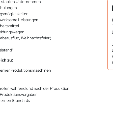
ich stabilen Unternehmen
Schulungen
ngsmöglichkeiten
nswirksame Leistungen
beitsmittel
cheidungswegen
iebsausflug, Weihnachtsfeier)
elstand“
ch zu:
erner Produktionsmaschinen
rollen während und nach der Produktion
d Produktionsvorgaben
nternen Standards