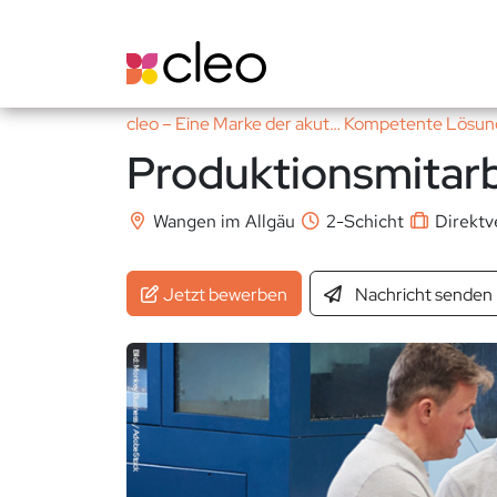
cleo – Eine Marke der akut… Kompetente Lös
Produktionsmitarb
Wangen im Allgäu
2-Schicht
Direktv
Jetzt bewerben
Nachricht
senden