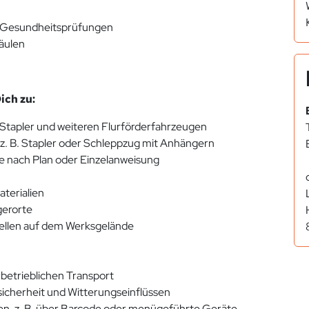
en Gesundheitsprüfungen
säulen
ch zu:
Stapler und weiteren Flurförderfahrzeugen
z. B. Stapler oder Schleppzug mit Anhängern
e nach Plan oder Einzelanweisung
,
aterialien
gerorte
ellen auf dem Werksgelände
betrieblichen Transport
icherheit und Witterungseinflüssen
en, z. B. über Barcode oder menügeführte Geräte