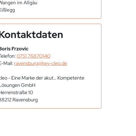
Wangen im Allgäu
Kißlegg
Kontaktdaten
Boris Frzovic
Telefon:
0751 76870140
E-Mail:
ravensburg@hey-cleo.de
cleo - Eine Marke der akut… Kompetente
Lösungen GmbH
Herrenstraße 10
88212 Ravensburg