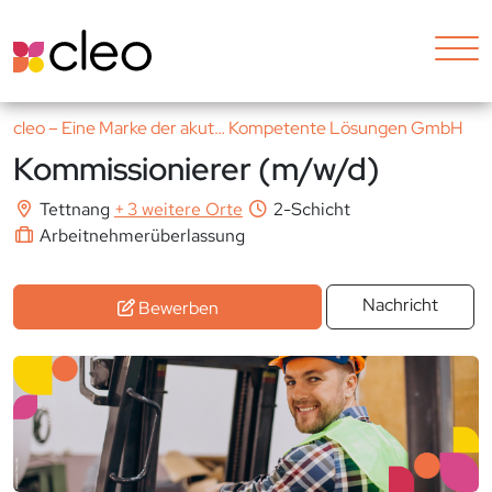
cleo – Eine Marke der akut… Kompetente Lösungen GmbH
Kommissionierer (m/w/d)
Tettnang
+
3 weitere Orte
2-Schicht
Arbeitnehmerüberlassung
Nachricht
Bewerben