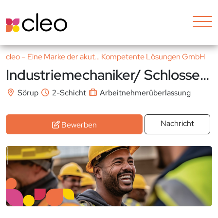
cleo – Eine Marke der akut… Kompetente Lösungen GmbH
Industriemechaniker/ Schlosser (m/w/d)
Sörup
2-Schicht
Arbeitnehmerüberlassung
Nachricht
Bewerben