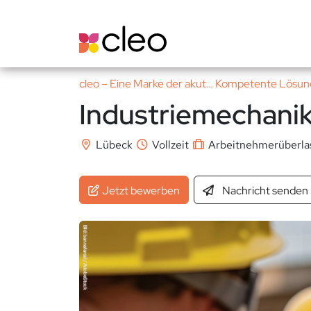
cleo – Eine Marke der akut… Kompetente Lös
Industriemechani
Lübeck
Vollzeit
Arbeitnehmerüberla
Jetzt bewerben
Nachricht
senden