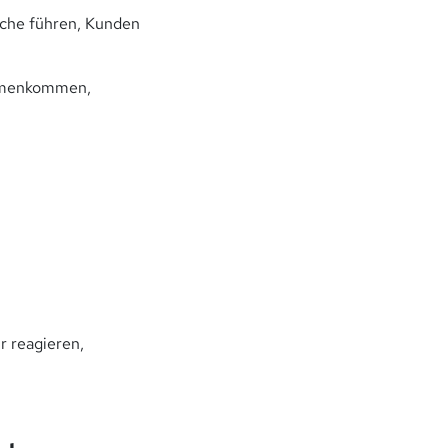
äche führen, Kunden
ammenkommen,
ur reagieren,