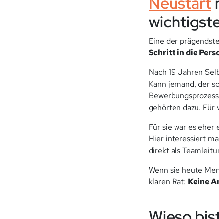
Neustart
wichtigste
Eine der prägendst
Schritt in die Per
Nach 19 Jahren Selbs
Kann jemand, der so
Bewerbungsprozess s
gehörten dazu. Für 
Für sie war es eher 
Hier interessiert m
direkt als Teamleitu
Wenn sie heute Mens
klaren Rat:
Keine An
Wieso bis