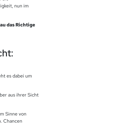
igkeit, nun im
u das Richtige
cht:
geht es dabei um
ber aus ihrer Sicht
 im Sinne von
n. Chancen