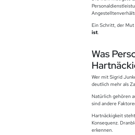
Personaldienstleistu
Angestelltenverhält
Ein Schritt, der Mut
ist
.
Was Perso
Hartnäcki
Wer mit Sigrid Junke
deutlich mehr als Z
Natürlich gehören au
sind andere Faktore
Hartnäckigkeit steh
Konsequenz. Dranbl
erkennen.