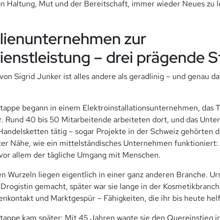
n Haltung, Mut und der Bereitschaft, immer wieder Neues zu 
lienunternehmen zur
ienstleistung – drei prägende S
on Sigrid Junker ist alles andere als geradlinig – und genau d
Etappe begann in einem Elektroinstallationsunternehmen, das T
. Rund 40 bis 50 Mitarbeitende arbeiteten dort, und das Unt
andelsketten tätig – sogar Projekte in der Schweiz gehörten da
ster Nähe, wie ein mittelständisches Unternehmen funktioniert:
vor allem der tägliche Umgang mit Menschen.
en Wurzeln liegen eigentlich in einer ganz anderen Branche. Urs
 Drogistin gemacht, später war sie lange in der Kosmetikbranch
enkontakt und Marktgespür – Fähigkeiten, die ihr bis heute hel
tappe kam später: Mit 45 Jahren wagte sie den Quereinstieg in