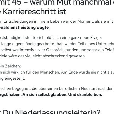
mit 45 – warum Mut manchmal 
 Karriereschritt ist
en Entscheidungen in ihrem Leben war der Moment, als sie mit
sonaldienstleistung wagte
.
tständigkeit stellte sich plötzlich eine ganz neue Frage:
 lange eigenständig gearbeitet hat, wieder Teil eines Untern
elbst war intensiv – vier
Gesprächsrunden und sogar ein Tele
viele wäre das vielleicht abschreckend gewesen.
ein Zeichen:
an sich wirklich für den Menschen. Am Ende wurde sie nicht als
ng eingestellt.
chen begegnet, die über einen beruflichen Neustart nachdenke
gst haben. An sich selbst glauben. Und dranbleiben.
t Du Niederlassungsleiterin?